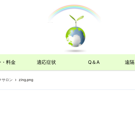
ー・料金
適応症状
Q＆A
遠隔
クサロン
zing.png