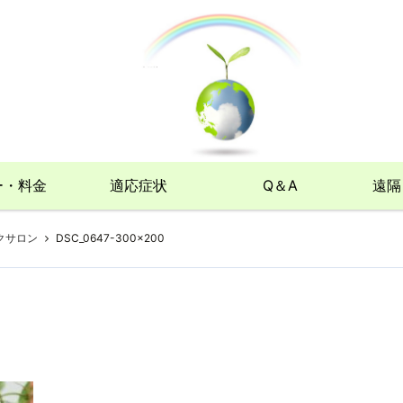
ー・料金
適応症状
Q＆A
遠隔
クサロン
DSC_0647-300×200